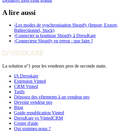
Demarrer mon essai gratuit
A lire aussi
›
Les modes de synchronisation Shopify (Import, Export,
Bidirectionnel, Stock)
›
Connecter ta boutique Shopify à DressKare
›
Connecteur Shopify en erreur : que faire ?
La solution n°1 pour les vendeurs pros de seconde main.
IA Dresskare
Extension Vinted
CRM Vinted
Tarifs
Déposez des vêtements à un vendeur pro
Devenir vendeur pro
Blog
Guide republication Vinted
DressKare vs VintedCRM
Centre d'aide
Qui sommes-nous ?