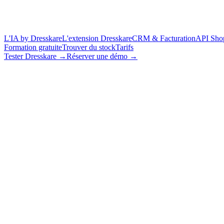
L'IA by Dresskare
L'extension Dresskare
CRM & Facturation
API Sho
Formation gratuite
Trouver du stock
Tarifs
Tester Dresskare →
Réserver une démo →