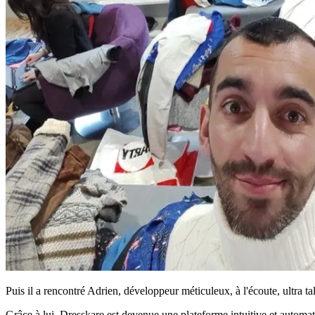
Puis il a rencontré Adrien, développeur méticuleux, à l'écoute, ultra t
Grâce à lui, Dresskare est devenue une plateforme intuitive et automa