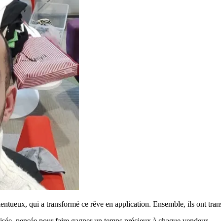
alentueux, qui a transformé ce rêve en application. Ensemble, ils ont tran
tisée, pensée pour faire gagner un temps précieux à chaque vendeur.