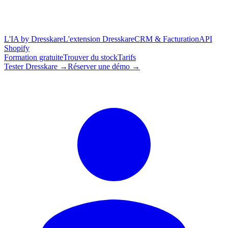
L'IA by Dresskare
L'extension Dresskare
CRM & Facturation
API
Shopify
Formation gratuite
Trouver du stock
Tarifs
Tester Dresskare →
Réserver une démo →