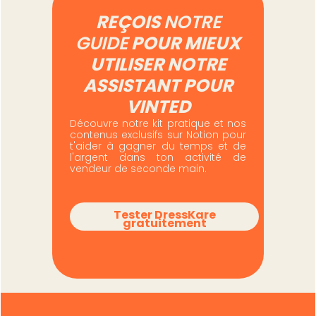
REÇOIS
NOTRE
GUIDE
POUR MIEUX
UTILISER NOTRE
ASSISTANT POUR
VINTED
Découvre notre kit pratique et nos
contenus exclusifs sur Notion pour
t'aider à gagner du temps et de
l'argent dans ton activité de
vendeur de seconde main.
Tester DressKare
gratuitement