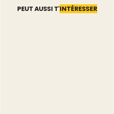
PEUT AUSSI T'
INTÉRESSER
Nettoyer son catalogue
Vinted : que faire des
annonces qui dorment
depuis 90 jours
Lire l'article