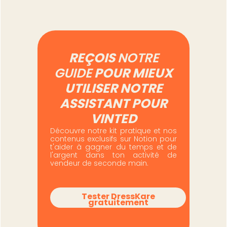
REÇOIS
NOTRE
GUIDE
POUR MIEUX
UTILISER NOTRE
ASSISTANT POUR
VINTED
Découvre notre kit pratique et nos
contenus exclusifs sur Notion pour
t'aider à gagner du temps et de
l'argent dans ton activité de
vendeur de seconde main.
Tester DressKare
gratuitement