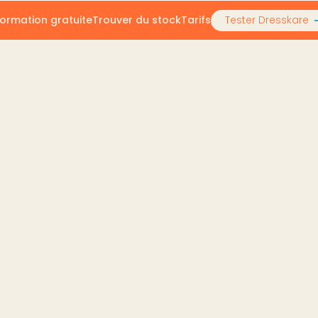
ormation gratuite
Trouver du stock
Tarifs
Tester Dresskare
26 : comment publication et republication boostent la visi
 2026 : comment public
tent la visibilité