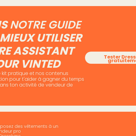
IS
NOTRE GUIDE
MIEUX UTILISER
RE ASSISTANT
Tester Dres
OUR VINTED
gratuitem
 kit pratique et nos contenus
otion pour t'aider à gagner du temps
dans ton activité de vendeur de
posez des vêtements à un
ndeur pro