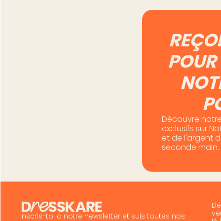
REÇO
POUR 
NOT
P
Découvre notre
exclusifs sur N
et de l'argent 
seconde main.
Dé
ve
Inscris-toi à notre newsletter et suis toutes nos