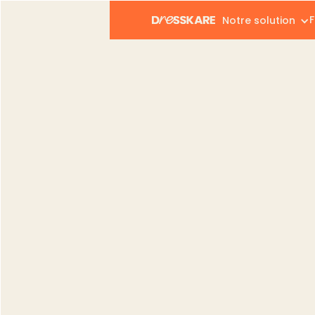
F
Notre solution
Dresskare
Blog
Vendeurs
Algorithme Vinted 20
Vendeurs
Algorithme Vinted
republication boos
Gregory Giovannone
Publié le :
02.12.2025
Modifié le :
22.06.2026