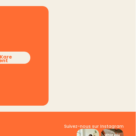
sKare
ent
Suivez-nous sur Instagram