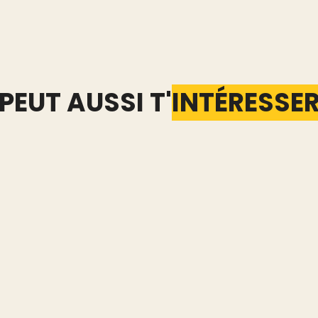
PEUT AUSSI T'
INTÉRESSE
d : les
Extension Vinted :
Combi
t
quelles données elle voit
prend 
a main
vraiment de ton compte
gestio
Vinted
Lire l'article
Lire l'art