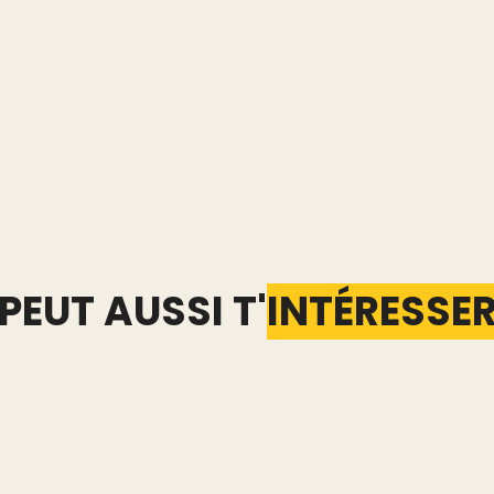
venus en seconde main avec DressKare
PEUT AUSSI T'
INTÉRESSE