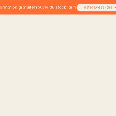
ormation gratuite
Trouver du stock
Tarifs
Tester Dresskare
pro sur Vinted : seuils, statut, obligations
r Vinted : seuils, statu
none
2026
2026