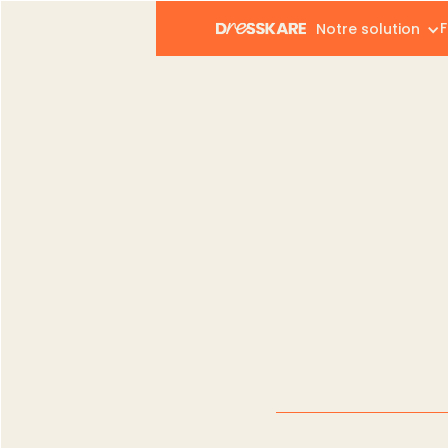
F
Notre solution
Dresskare
Blog
Vendeurs
Passer 
Vendeurs
Passer pro su
Gregory Giovan
Publié le :
12.06.
Modifié le :
12.06.