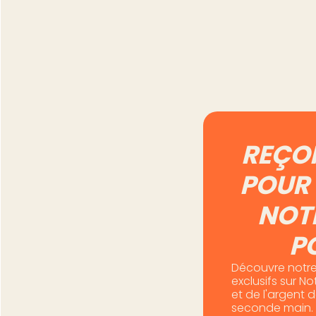
Automatiser Vinte
5 tâches qu'il vau
mieux garder à l
Lire l'article
REÇO
POUR 
NOT
P
Découvre notre
exclusifs sur N
et de l'argent 
seconde main.