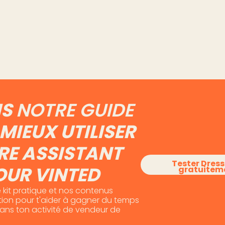
d : les
Extension Vinted :
Combi
t
quelles données elle voit
prend 
a main
vraiment de ton compte
gestio
Vinted
Lire l'article
Lire l'art
IS
NOTRE GUIDE
MIEUX UTILISER
RE ASSISTANT
Tester Dres
OUR VINTED
gratuitem
 kit pratique et nos contenus
otion pour t'aider à gagner du temps
dans ton activité de vendeur de