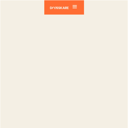
Dresskare
Blog
Vendeurs
Vendre comme un pro… sans te casser la
tête : découvre DressKare
Vendeurs
Vendre
comme un
pro… sans te
casser la tête :
découvre
DressKare