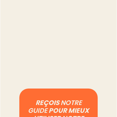
Combien de temps
prend vraiment la
gestion d'un compte
Vinted à 500 annonces
Lire l'article
REÇOIS
NOTRE
GUIDE
POUR MIEUX