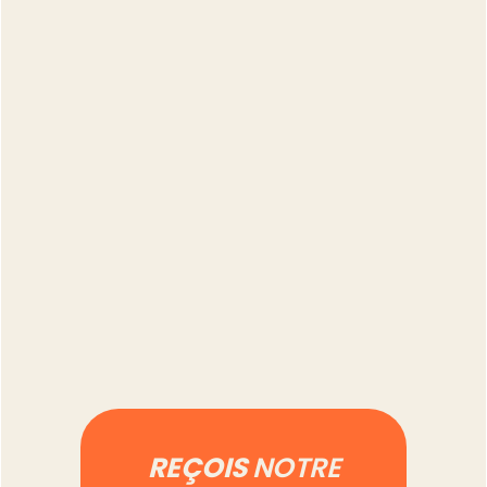
Combien de temps
prend vraiment la
gestion d'un compte
Vinted à 500 annonces
Lire l'article
REÇOIS
NOTRE