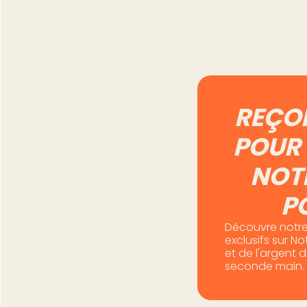
Lire l'article
REÇO
POUR 
NOT
P
Découvre notre
exclusifs sur N
et de l'argent 
seconde main.