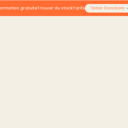
ormation gratuite
Trouver du stock
Tarifs
Tester Dresskare
avec le service d'authenticité de Vinted
es avec le service d'au