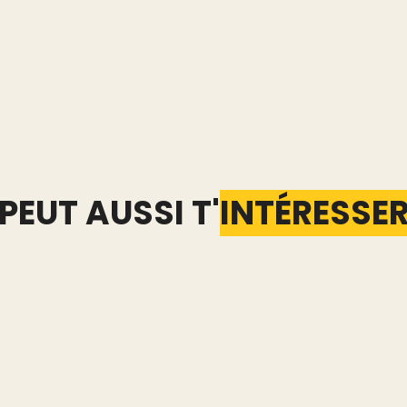
PEUT AUSSI T'
INTÉRESSE
d : les
Extension Vinted :
Combi
t
quelles données elle voit
prend 
a main
vraiment de ton compte
gestio