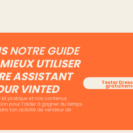
Vinted
Lire l'article
Lire l'art
IS
NOTRE GUIDE
MIEUX UTILISER
RE ASSISTANT
Tester Dres
OUR VINTED
gratuitem
 kit pratique et nos contenus
otion pour t'aider à gagner du temps
dans ton activité de vendeur de