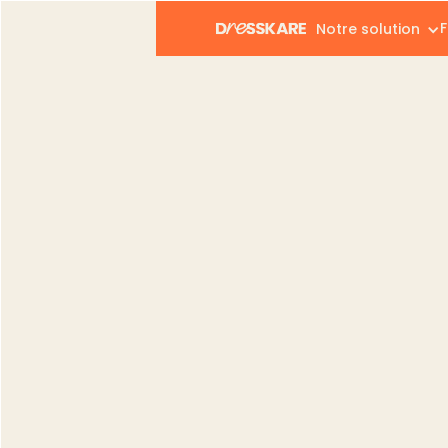
F
Notre solution
Dresskare
Blog
Vendeurs
Optimise tes ventes 
Vendeurs
Optimise tes vent
Vinted
Catia Silva
Publié le :
24.07.2024
Modifié le :
27.08.2025