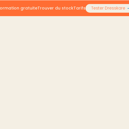
ormation gratuite
Trouver du stock
Tarifs
Tester Dresskare
its seconde main : optimiser avec l'IA (2026)
oduits seconde main : o