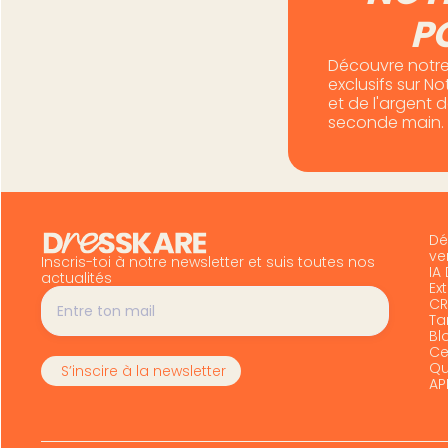
P
Découvre notre
exclusifs sur N
et de l'argent 
seconde main.
Dé
ve
Inscris-toi à notre newsletter et suis toutes nos
IA
actualités
Ex
CR
Tar
Bl
Ce
Qu
AP