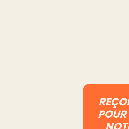
Automatiser Vinte
5 tâches qu'il vau
mieux garder à l
Lire l'article
REÇO
POUR 
NOT