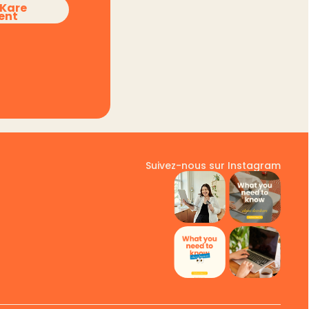
sKare
ent
Suivez-nous sur Instagram