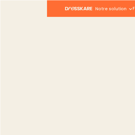
F
Notre solution
Dresskare
Blog
Vendeurs
SEO des fiches produ
Vendeurs
SEO des fiches pr
(2026)
Gregory Giovannone
Publié le :
05.06.2026
Modifié le :
09.06.2026