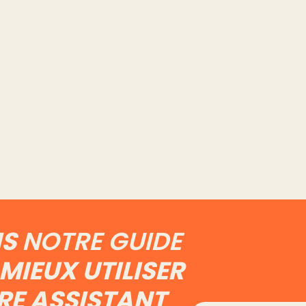
d : les
Extension Vinted :
Combi
t
quelles données elle voit
prend 
a main
vraiment de ton compte
gestio
Vinted
Lire l'article
Lire l'art
IS
NOTRE GUIDE
MIEUX UTILISER
RE ASSISTANT