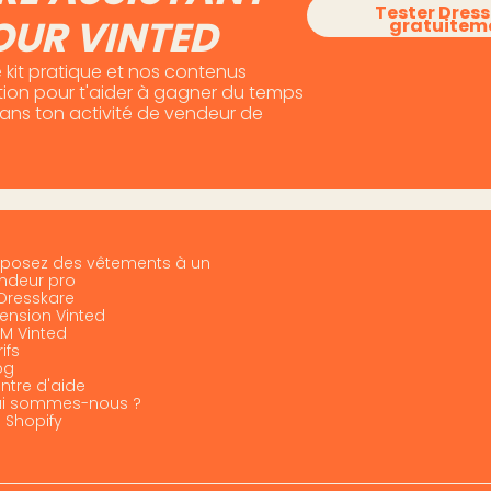
Tester Dres
OUR VINTED
gratuitem
 kit pratique et nos contenus
otion pour t'aider à gagner du temps
dans ton activité de vendeur de
posez des vêtements à un
ndeur pro
 Dresskare
tension Vinted
M Vinted
ifs
og
ntre d'aide
i sommes-nous ?
I Shopify