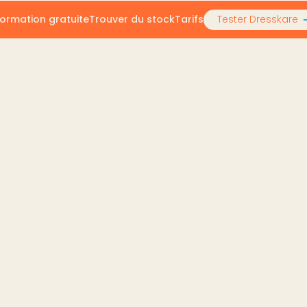
ormation gratuite
Trouver du stock
Tarifs
Tester Dresskare
ndeur sur Vinted Pro et comment DressKare peut t’aider 
 vendeur sur Vinted Pr
aider à passer un cap