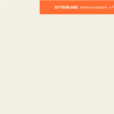
F
Notre solution
Dresskare
Blog
Vendeurs
Pourquoi devenir ve
Vendeurs
Pourquoi devenir
DressKare peut t’
Catia Silva
Publié le :
20.05.2025
Modifié le :
23.07.2026