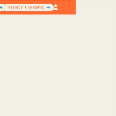
Réserver une démo
à passer un cap
o et comment