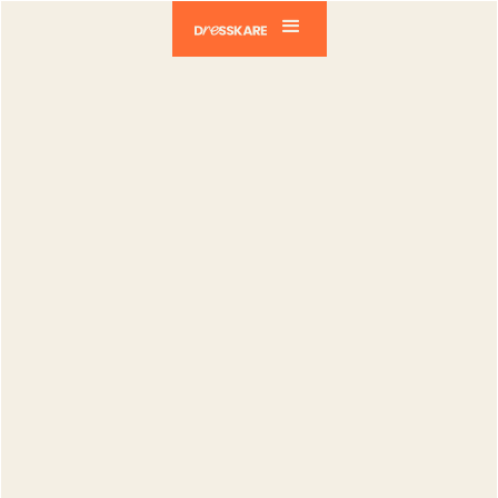
Dresskare
Blog
Comment ouvrir un dépôt-vente en ligne
en 2026
Comment
ouvrir un
dépôt-vente
en ligne en
2026
Publié le :
27.05.2026
Modifié le :
20.07.2026