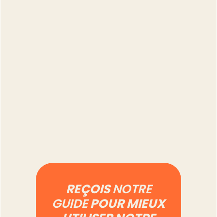
Vendre sur Vinted en
professionnel : ce qui
change vraiment au
quotidien
Lire l'article
REÇOIS
NOTRE
GUIDE
POUR MIEUX