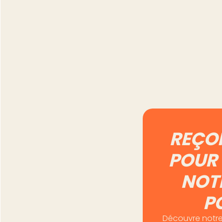
Automatiser Vinte
5 tâches qu'il vau
mieux garder à l
Lire l'article
REÇO
POUR 
NOT
P
Découvre notre