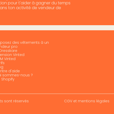
otion pour t'aider à gagner du temps
dans ton activité de vendeur de
posez des vêtements à un
ndeur pro
 Dresskare
tension Vinted
M Vinted
ifs
og
ntre d'aide
i sommes-nous ?
I Shopify
ts sont réservés
CGV et mentions légales