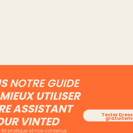
d : les
Extension Vinted :
Combi
t
quelles données elle voit
prend 
a main
vraiment de ton compte
gestio
Vinted
Lire l'article
Lire l'art
IS
NOTRE GUIDE
MIEUX UTILISER
RE ASSISTANT
Tester Dres
OUR VINTED
gratuitem
 kit pratique et nos contenus