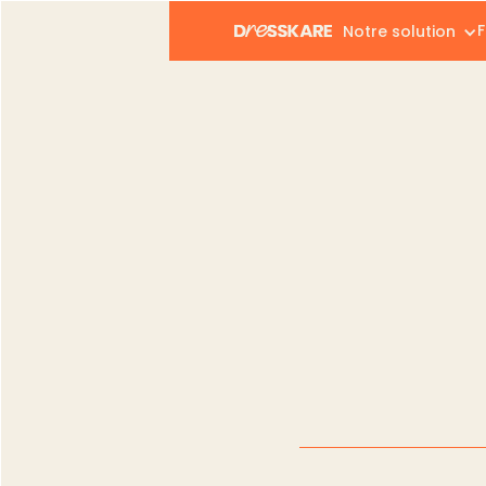
F
Notre solution
Dresskare
Blog
Tech
L'offre cash
Tech
L'offre cash 
Catia Silva
Publié le :
27.06.2
Modifié le :
27.08.2