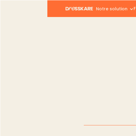
F
Notre solution
Dresskare
Blog
Déposants
Les ava
Déposants
Les avantage
Catia Silva
Publié le :
08.02.20
Modifié le :
02.04.20