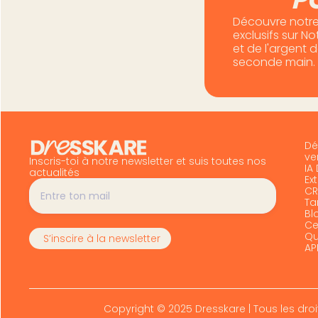
Découvre notre
exclusifs sur N
et de l'argent 
seconde main.
Dé
ve
Inscris-toi à notre newsletter et suis toutes nos
IA
actualités
Ex
CR
Tar
Bl
Ce
Qu
AP
Copyright © 2025 Dresskare | Tous les droi