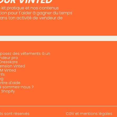
 kit pratique et nos contenus
otion pour t'aider à gagner du temps
dans ton activité de vendeur de
posez des vêtements à un
ndeur pro
 Dresskare
tension Vinted
M Vinted
ifs
og
ntre d'aide
i sommes-nous ?
I Shopify
ts sont réservés
CGV et mentions légales