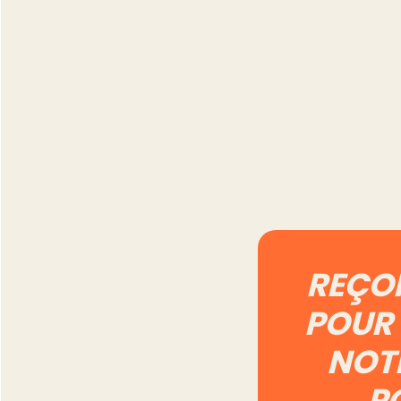
Combien de temp
prend vraiment l
gestion d'un com
Vinted à 500 ann
Lire l'article
REÇO
POUR 
NOT
P