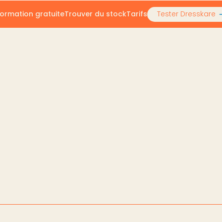
ormation gratuite
Trouver du stock
Tarifs
Tester Dresskare
ntages de notre système de rémunération
s de notre système de
24
26