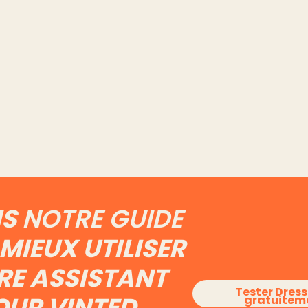
s
Annonces Vinted
Import
a
supprimées ou
depuis
pte
masquées : le
vers Vi
onces
diagnostic et comment
possib
repartir
Lire l'art
Lire l'article
IS
NOTRE GUIDE
MIEUX UTILISER
RE ASSISTANT
Tester Dres
OUR VINTED
gratuitem