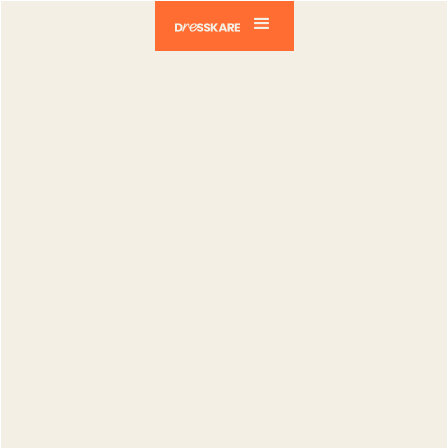
Dresskare
Blog
Tech
Importation de masse de déposants et
fournisseurs
Tech
Importation
de masse de
déposants et
fournisseurs
Gregory Giovannone
Publié le :
30.03.2024
Modifié le :
02.04.2026