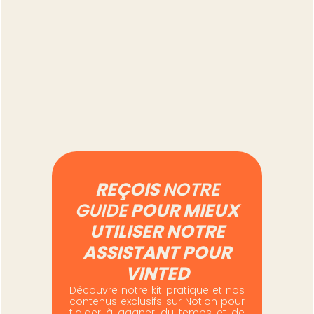
Combien de temps
prend vraiment la
gestion d'un compte
Vinted à 500 annonces
Lire l'article
REÇOIS
NOTRE
GUIDE
POUR MIEUX
UTILISER NOTRE
ASSISTANT POUR
VINTED
Découvre notre kit pratique et nos
contenus exclusifs sur Notion pour
t'aider à gagner du temps et de