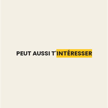
PEUT AUSSI T'
INTÉRESSER
Automatiser Vinted : les
5 tâches qu'il vaut
mieux garder à la main
Lire l'article