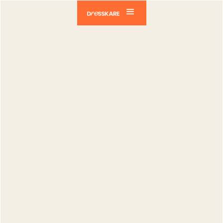
Dresskare
Blog
Tech
Gestion des stock et des variants sur
Dresskare
Tech
Gestion des
stock et des
variants sur
Dresskare
Gregory Giovannone
Publié le :
06.02.2026
Modifié le :
02.04.2026