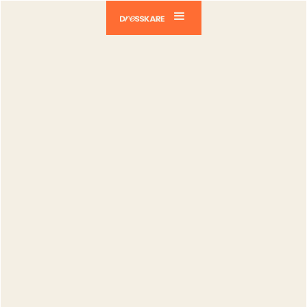
Dresskare
Blog
Vendeurs
Extension Vinted Pro vs gestion manuelle :
le temps gagné (2026)
Vendeurs
Extension
Vinted Pro vs
gestion
manuelle : le
temps gagné
(2026)