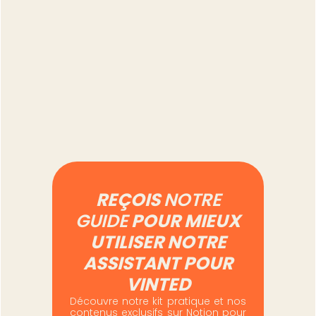
Prix différents entre
Shopify et Vinted : gérer
deux canaux sans se
tromper
Lire l'article
REÇOIS
NOTRE
GUIDE
POUR MIEUX
UTILISER NOTRE
ASSISTANT POUR
VINTED
Découvre notre kit pratique et nos
contenus exclusifs sur Notion pour