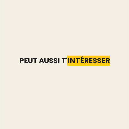
PEUT AUSSI T'
INTÉRESSER
Compte Vinted restreint
: reconnaître les
limitations avant le
blocage
Lire l'article