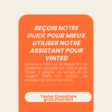
REÇOIS
NOTRE
GUIDE
POUR MIEUX
UTILISER NOTRE
ASSISTANT POUR
VINTED
Découvre notre kit pratique et nos
contenus exclusifs sur Notion pour
t'aider à gagner du temps et de
l'argent dans ton activité de
vendeur de seconde main.
Tester DressKare
gratuitement