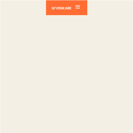
Dresskare
Blog
Vendeurs
Republication Vinted : structurer ta visibilité
comme un vendeur pro
Vendeurs
Republication
Vinted :
structurer ta
visibilité
comme un
vendeur pro