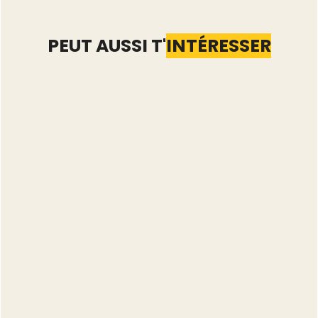
PEUT AUSSI T'
INTÉRESSER
Automatiser Vinted : les
5 tâches qu'il vaut
mieux garder à la main
Lire l'article