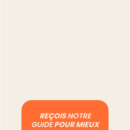
Combien de temps
prend vraiment la
gestion d'un compte
Vinted à 500 annonces
Lire l'article
REÇOIS
NOTRE
GUIDE
POUR MIEUX