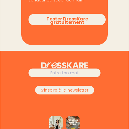
vendeur de seconde main.
Tester DressKare
gratuitement