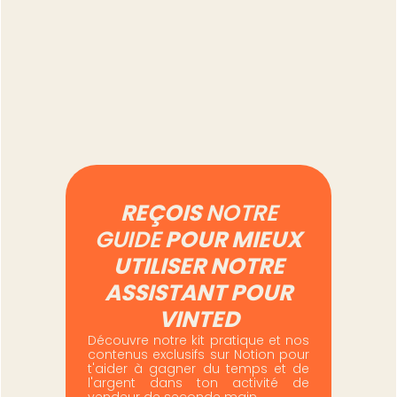
Vendre sur Vinted en
professionnel : ce qui
change vraiment au
quotidien
Lire l'article
REÇOIS
NOTRE
GUIDE
POUR MIEUX
UTILISER NOTRE
ASSISTANT POUR
VINTED
Découvre notre kit pratique et nos
contenus exclusifs sur Notion pour
t'aider à gagner du temps et de
l'argent dans ton activité de