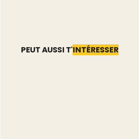
PEUT AUSSI T'
INTÉRESSER
Nettoyer son catalogue
Vinted : que faire des
annonces qui dorment
depuis 90 jours
Lire l'article