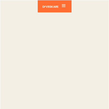
Dresskare
Blog
Tech
Découverte de l'espace déposant 🚀
Tech
Découverte de
l'espace
déposant 🚀
Gregory Giovannone
Publié le :
30.01.2024
Modifié le :
02.09.2025