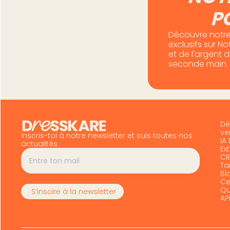
P
Découvre notre
exclusifs sur N
et de l'argent 
seconde main.
Dé
ve
Inscris-toi à notre newsletter et suis toutes nos
IA
actualités
Ex
CR
Tar
Bl
Ce
Qu
AP