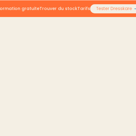
ormation gratuite
Trouver du stock
Tarifs
Tester Dresskare
de seconde main : le guide complet pour se lancer en 202
e de seconde main : le
 2026