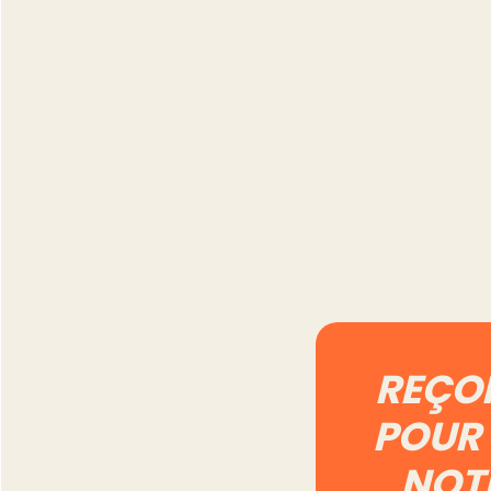
Combien de temp
prend vraiment l
gestion d'un com
Vinted à 500 ann
Lire l'article
REÇO
POUR 
NOT