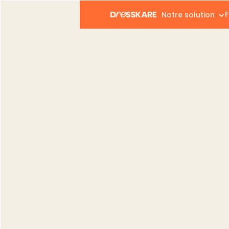
F
Notre solution
Dresskare
Blog
Vendeurs
Débuter la revente 
Vendeurs
Débuter la revent
pour se lancer en
Gregory Giovannone
Publié le :
12.06.2026
Modifié le :
12.06.2026