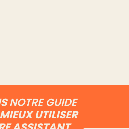
s
Annonces Vinted
Import
a
supprimées ou
depuis
pte
masquées : le
vers Vi
onces
diagnostic et comment
possib
repartir
Lire l'art
Lire l'article
IS
NOTRE GUIDE
MIEUX UTILISER
RE ASSISTANT