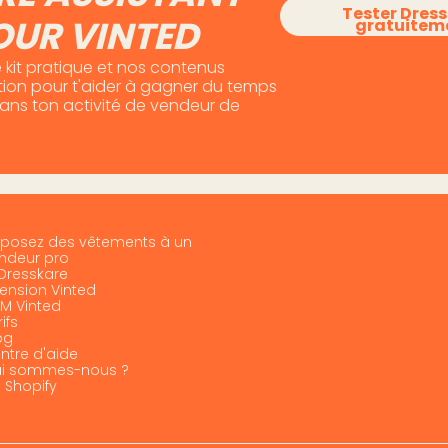
Tester Dres
OUR VINTED
gratuitem
 kit pratique et nos contenus
otion pour t'aider à gagner du temps
dans ton activité de vendeur de
posez des vêtements à un
ndeur pro
 Dresskare
tension Vinted
M Vinted
ifs
og
ntre d'aide
i sommes-nous ?
I Shopify