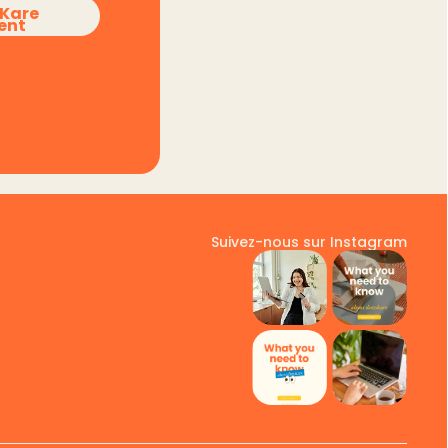
sKare
ent
Suivez-nous sur Instagram