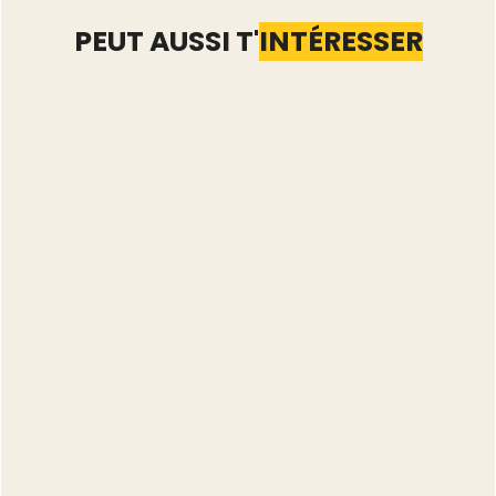
PEUT AUSSI T'
INTÉRESSER
Automatiser Vinted : les
5 tâches qu'il vaut
mieux garder à la main
Lire l'article