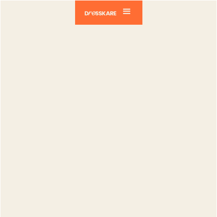
Dresskare
Blog
Vendeurs
Crée ton compte Instagram et maximise
ta présence en ligne
Vendeurs
Crée ton
compte
Instagram et
maximise ta
présence en
ligne