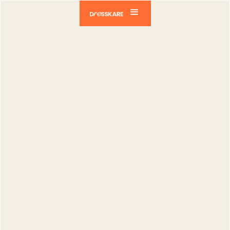
Dresskare
Blog
Vendeurs
Comprendre la notion de prix, prix
minimum et gain vendeur sur l'appli
DressKare
Vendeurs
Comprendre
la notion de
prix, prix
minimum et
gain vendeur
sur l'appli