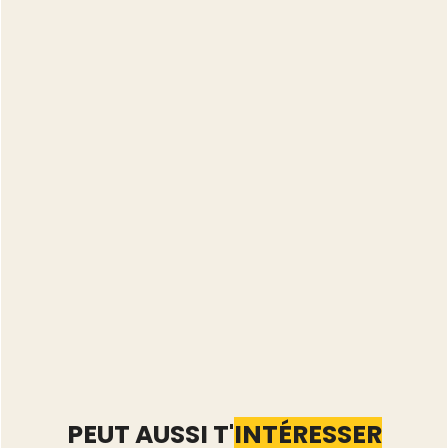
doit valider le nouveau prix
Ne vends jamais
PEUT AUSSI T'
INTÉRESSER