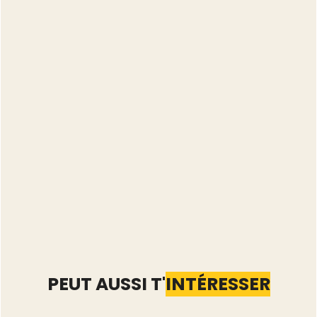
Calcule ton potentiel de revenus en seconde main
avec DressKare
PEUT AUSSI T'
INTÉRESSER