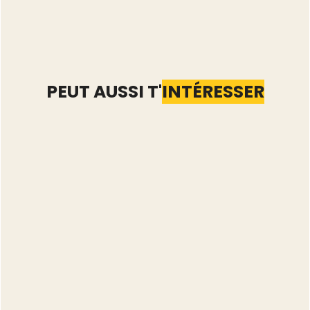
PEUT AUSSI T'
INTÉRESSER
Automatiser Vinted : les
5 tâches qu'il vaut
mieux garder à la main
Lire l'article