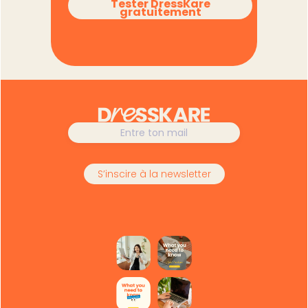
Tester DressKare
gratuitement