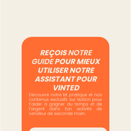
Lire l'article
REÇOIS
NOTRE
GUIDE
POUR MIEUX
UTILISER NOTRE
ASSISTANT POUR
VINTED
Découvre notre kit pratique et nos
contenus exclusifs sur Notion pour
t'aider à gagner du temps et de
l'argent dans ton activité de
vendeur de seconde main.