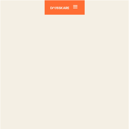
Dresskare
Blog
Vendeurs
Comment gagner du temps avec les
photos portées IA
Vendeurs
Comment
gagner du
temps avec
les photos
portées IA
Gregory Giovannone
Publié le :
20.03.2026
Modifié le :
02.04.2026