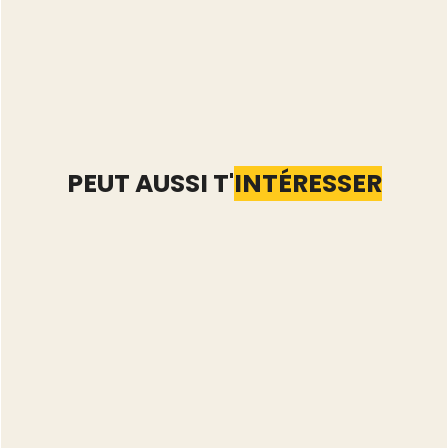
PEUT AUSSI T'
INTÉRESSER
Automatiser Vinted : les
5 tâches qu'il vaut
mieux garder à la main
Lire l'article