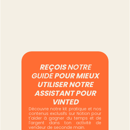
Combien de temps
prend vraiment la
gestion d'un compte
Vinted à 500 annonces
Lire l'article
REÇOIS
NOTRE
GUIDE
POUR MIEUX
UTILISER NOTRE
ASSISTANT POUR
VINTED
Découvre notre kit pratique et nos
contenus exclusifs sur Notion pour
t'aider à gagner du temps et de
l'argent dans ton activité de
vendeur de seconde main.