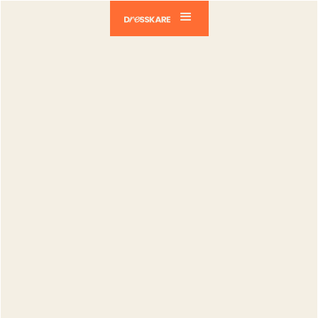
Dresskare
Blog
Comment éditer ses photos avec
DressKare pour la républication de ses
produits ?
Comment
éditer ses
photos avec
DressKare
pour la
républication
de ses