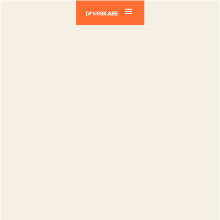
Dresskare
Blog
Vendeurs
Optimiser tes envois avec Chronopost
Vendeurs
Optimiser tes
envois avec
Chronopost
Catia Silva
Publié le :
11.02.2025
Modifié le :
27.08.2025